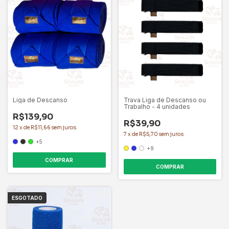
Liga de Descanso
Trava Liga de Descanso ou
Trabalho - 4 unidades
R$139,90
R$39,90
12
x
de
R$11,66
sem juros
7
x
de
R$5,70
sem juros
+5
+9
COMPRAR
COMPRAR
ESGOTADO