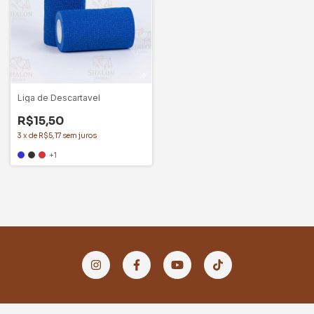
Liga de Descartavel
R$15,50
3
x
de
R$5,17
sem juros
+1