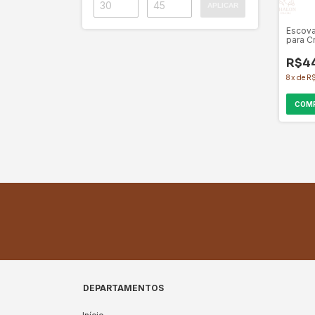
APLICAR
Escova
para C
Cavalo
R$4
8
x
de
R$
DEPARTAMENTOS