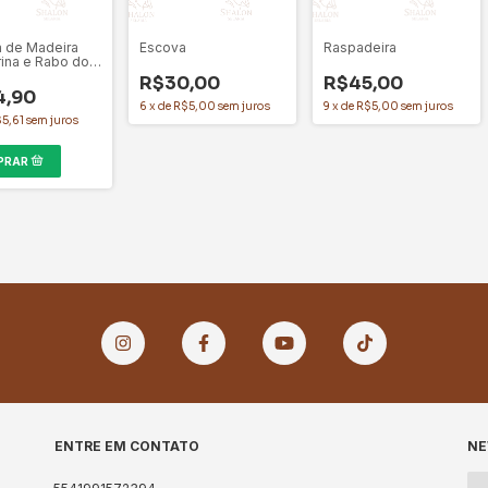
 de Madeira
Escova
Raspadeira
rina e Rabo do
R$30,00
R$45,00
4,90
6
x
de
R$5,00
sem juros
9
x
de
R$5,00
sem juros
5,61
sem juros
ENTRE EM CONTATO
NE