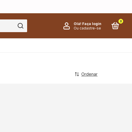
0
Olá!
Faça login
Ou cadastre-se
Ordenar