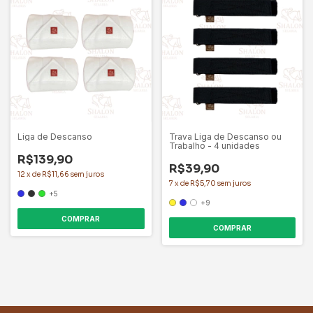
Liga de Descanso
Trava Liga de Descanso ou
Trabalho - 4 unidades
R$139,90
R$39,90
12
x
de
R$11,66
sem juros
7
x
de
R$5,70
sem juros
+5
+9
COMPRAR
COMPRAR