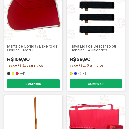
Manta de Corrida / Baxeiro de
Trava Liga de Descanso ou
Corrida - Mod 1
Trabalho - 4 unidades
R$159,90
R$39,90
12
x
de
R$13,33
sem juros
7
x
de
R$5,70
sem juros
+41
+9
COMPRAR
COMPRAR