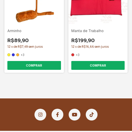
Arminho
Manta de Trabalho
R$89,90
R$199,90
12
x
de
R$7,49
sem juros
12
x
de
R$16,66
sem juros
+3
+3
COMPRAR
COMPRAR