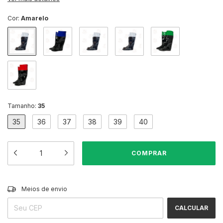
Cor:
Amarelo
Tamanho:
35
35
36
37
38
39
40
ALTERAR CEP
Entregas para o CEP:
Meios de envio
CALCULAR