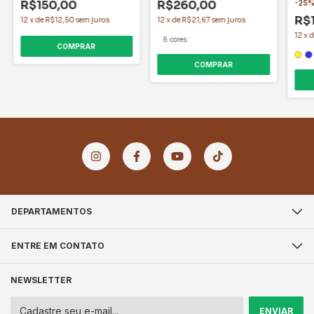
R$150,00
R$260,00
-
25
R$
12
x
de
R$12,50
sem juros
12
x
de
R$21,67
sem juros
12
x
6 cores
COMPRAR
COMPRAR
DEPARTAMENTOS
ENTRE EM CONTATO
NEWSLETTER