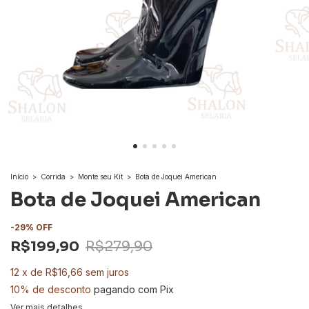
Início
>
Corrida
>
Monte seu Kit
>
Bota de Joquei American
Bota de Joquei American
-
29
%
OFF
R$199,90
R$279,90
12
x
de
R$16,66
sem juros
10% de desconto
pagando com Pix
Ver mais detalhes