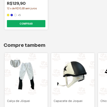
R$129,90
12
x
de
R$10,83
sem juros
+5
COMPRAR
Compre tambem
Calça de Jóquei
Capacete de Joquei
Chic