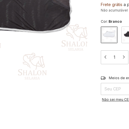
Frete grátis
a 
Não acumulável
Cor:
Branco
Entregas para o 
Meios de e
Não sei meu C