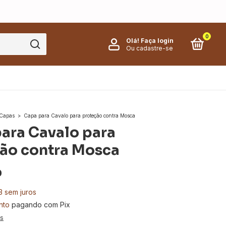
0
Olá!
Faça login
Ou cadastre-se
Capas
>
Capa para Cavalo para proteção contra Mosca
ara Cavalo para
ão contra Mosca
0
3
sem juros
nto
pagando com Pix
es