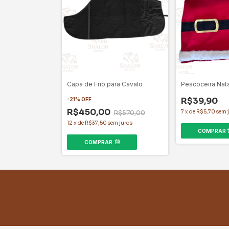
Capa de Frio para Cavalo
Pescoceira Nata
R$39,90
-
21
%
OFF
R$450,00
7
x
de
R$5,70
sem 
R$570,00
12
x
de
R$37,50
sem juros
COMPRAR