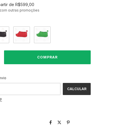
partir de
R$599,00
 com outras promoções
ALTERAR CEP
CEP:
nvio
CALCULAR
EP