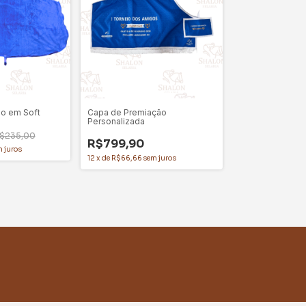
lo em Soft
Capa de Premiação
Personalizada
$235,00
R$799,90
 juros
12
x
de
R$66,66
sem juros