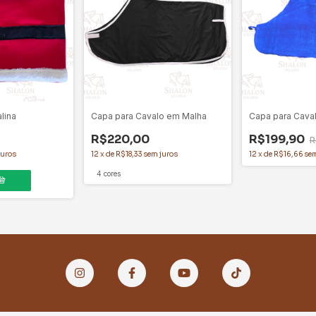
lina
Capa para Cavalo em Malha
Capa para Cava
R$220,00
R$199,90
R
juros
12
x
de
R$18,33
sem juros
12
x
de
R$16,66
sem
4 cores