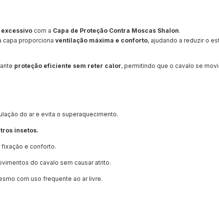
r excessivo
com a
Capa de Proteção Contra Moscas Shalon
.
a capa proporciona
ventilação máxima e conforto
, ajudando a reduzir o e
rante
proteção eficiente sem reter calor
, permitindo que o cavalo se mo
culação do ar e evita o superaquecimento.
tros insetos.
 fixação e conforto.
vimentos do cavalo sem causar atrito.
esmo com uso frequente ao ar livre.