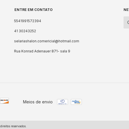
ENTRE EM CONTATO
NE
5541991572394
41 30243252
selariashalon.comericial@hotmail.com
Rua Konrad Adenauer 871- sala 9
Meios de envio
ireitos reservados.