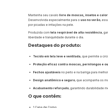
Mantenha seu cavalo
livre de moscas, insetos e calo
Desenvolvida especialmente para o
uso no verão
, ess
por picadas e irritações na pele.
Produzida com
tela respirável de alta resistência
, ga
liberdade e tranquilidade durante o dia.
Destaques do produto:
Tecido em tela leve e ventilada
, que permite a cir
Proteção eficaz contra moscas, pernilongos e ou
Fechos ajustáveis
no peito e na barriga para melhor
Design anatômico e seguro
, que acompanha os mo
Acabamento reforçado
, garantindo durabilidade m
O que contém:
1 Capa de Corpo