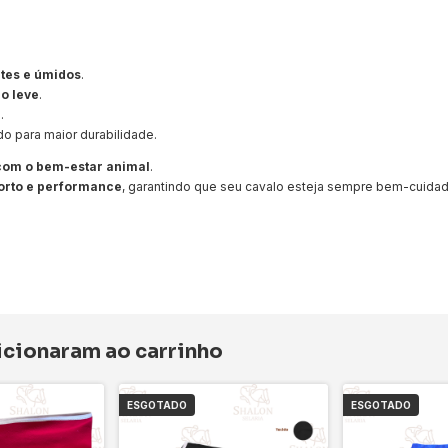
tes e úmidos
.
o leve
.
.
o para maior durabilidade.
 com o bem-estar animal
.
orto e performance
, garantindo que seu cavalo esteja sempre bem-cuida
dicionaram ao carrinho
ESGOTADO
ESGOTADO