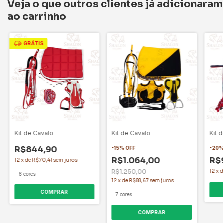
Veja o que outros clientes já adicionaram
ao carrinho
GRÁTIS
Kit de Cavalo
Kit de Cavalo
Kit 
R$844,90
-
15
%
OFF
-
20
R$1.064,00
R$
12
x
de
R$70,41
sem juros
R$1.250,00
12
x
6 cores
12
x
de
R$88,67
sem juros
COMPRAR
7 cores
COMPRAR