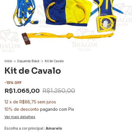
Início
>
Esquenta Black
>
Kit de Cavalo
Kit de Cavalo
-
15
%
OFF
R$1.065,00
R$1.250,00
12
x
de
R$88,75
sem juros
10% de desconto
pagando com Pix
Ver mais detalhes
Escolha a cor principal::
Amarelo