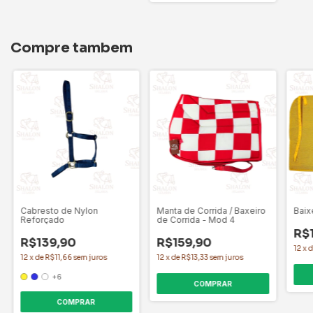
Compre tambem
Cabresto de Nylon
Manta de Corrida / Baxeiro
Baix
Reforçado
de Corrida - Mod 4
R$
R$139,90
R$159,90
12
x
12
x
de
R$11,66
sem juros
12
x
de
R$13,33
sem juros
+6
COMPRAR
COMPRAR