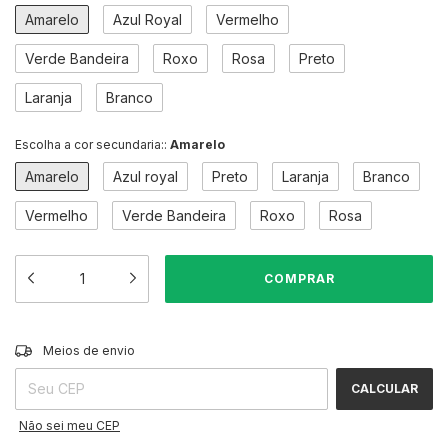
Amarelo
Azul Royal
Vermelho
Verde Bandeira
Roxo
Rosa
Preto
Laranja
Branco
Escolha a cor secundaria::
Amarelo
Amarelo
Azul royal
Preto
Laranja
Branco
Vermelho
Verde Bandeira
Roxo
Rosa
ALTERAR CEP
Entregas para o CEP:
Meios de envio
CALCULAR
Não sei meu CEP