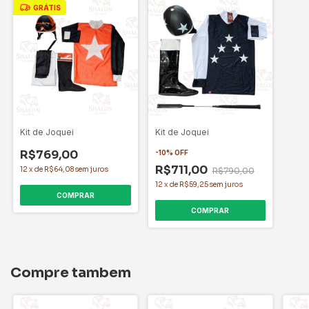
GRÁTIS
Kit de Joquei
Kit de Joquei
R$769,00
-
10
%
OFF
R$711,00
12
x
de
R$64,08
sem juros
R$790,00
12
x
de
R$59,25
sem juros
COMPRAR
COMPRAR
Compre tambem