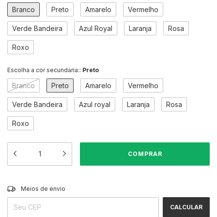
Branco
Preto
Amarelo
Vermelho
Verde Bandeira
Azul Royal
Laranja
Rosa
Roxo
Escolha a cor secundaria::
Preto
Branco
Preto
Amarelo
Vermelho
Verde Bandeira
Azul royal
Laranja
Rosa
Roxo
ALTERAR CEP
Entregas para o CEP:
Meios de envio
CALCULAR