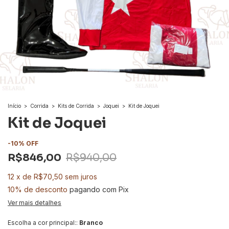
Início
>
Corrida
>
Kits de Corrida
>
Joquei
>
Kit de Joquei
Kit de Joquei
-
10
%
OFF
R$846,00
R$940,00
12
x
de
R$70,50
sem juros
10% de desconto
pagando com Pix
Ver mais detalhes
Escolha a cor principal::
Branco