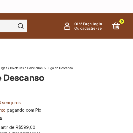
0
Olá!
Faça login
Ou cadastre-se
Ligas / Boleteiras e Caneleiras
>
Liga de Descanso
e Descanso
0
6
sem juros
nto
pagando com Pix
es
partir de
R$599,00