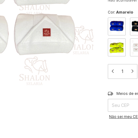
Não acumulável
Cor:
Amarelo
Entregas para o 
Meios de e
Não sei meu C