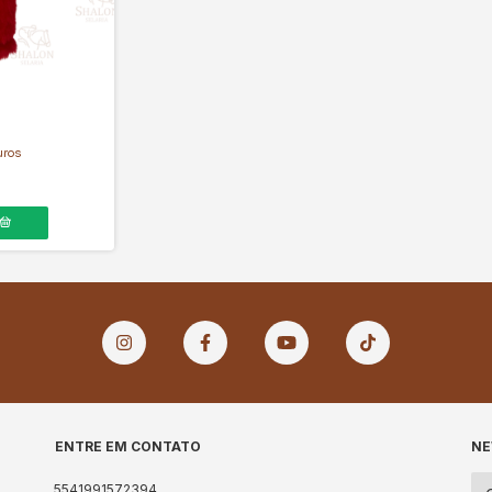
uros
ENTRE EM CONTATO
NE
5541991572394