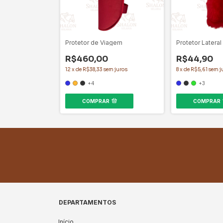
Protetor de Viagem
Protetor Lateral
R$460,00
R$44,90
12
x
de
R$38,33
sem juros
8
x
de
R$5,61
sem j
+4
+3
COMPRAR
COMPRAR
DEPARTAMENTOS
Início