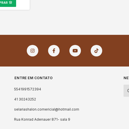
PRAR
ENTRE EM CONTATO
NE
5541991572394
41 30243252
selariashalon.comericial@hotmail.com
Rua Konrad Adenauer 871- sala 9