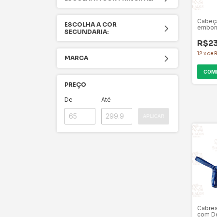
Cabeça
ESCOLHA A COR
embor
SECUNDARIA:
Pescoc
R$23
12
x
de
R
MARCA
COM
PREÇO
De
Até
APLICAR
Cabres
com De