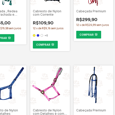
da , Redea
Cabresto de Nylon
Cabeçada Premium
rachada e
com Corrente
eira
R$299,90
5,00
R$109,90
12
x
de
R$24,99
sem juros
$19,58
sem juros
12
x
de
R$9,16
sem juros
COMPRAR
+6
PRAR
COMPRAR
to de Nylon
Cabresto de Nylon
Cabeçada Premium
talhes
com Detalhes e com