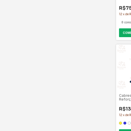
R$7
12
x
de
8 core
COM
Cabres
Refor
R$13
12
x
de
R