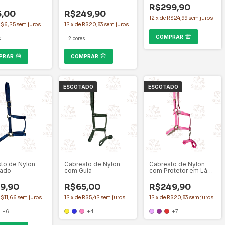
Protetor em Lã
R$299,90
Ecologica
5,00
R$249,90
12
x
de
R$24,99
sem juros
R$6,25
sem juros
12
x
de
R$20,83
sem juros
COMPRAR
s
2 cores
PRAR
COMPRAR
ESGOTADO
ESGOTADO
to de Nylon
Cabresto de Nylon
Cabresto de Nylon
çado
com Guia
com Protetor em Lã
Ecologica
9,90
R$65,00
R$249,90
$11,66
sem juros
12
x
de
R$5,42
sem juros
12
x
de
R$20,83
sem juros
+6
+4
+7