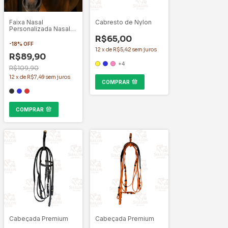
Faixa Nasal
Cabresto de Nylon
Personalizada Nasal
Winner Premium Para
R$65,00
Cavalos
-
18
%
OFF
12
x
de
R$5,42
sem juros
R$89,90
+4
R$109,90
12
x
de
R$7,49
sem juros
COMPRAR
COMPRAR
Cabeçada Premium
Cabeçada Premium