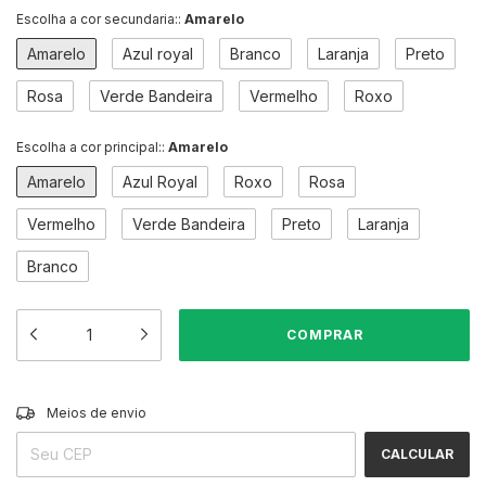
Escolha a cor secundaria::
Amarelo
Amarelo
Azul royal
Branco
Laranja
Preto
Rosa
Verde Bandeira
Vermelho
Roxo
Escolha a cor principal::
Amarelo
Amarelo
Azul Royal
Roxo
Rosa
Vermelho
Verde Bandeira
Preto
Laranja
Branco
ALTERAR CEP
Entregas para o CEP:
Meios de envio
CALCULAR