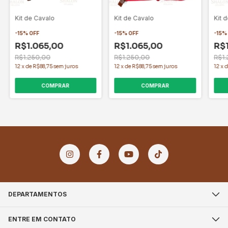
Kit de Cavalo
Kit de Cavalo
Kit 
-
15
%
OFF
-
15
%
OFF
-
15
R$1.065,00
R$1.065,00
R$
R$1.250,00
R$1.250,00
R$1
12
x
de
R$88,75
sem juros
12
x
de
R$88,75
sem juros
12
x
COMPRAR
COMPRAR
DEPARTAMENTOS
ENTRE EM CONTATO