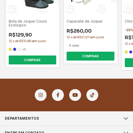
Bota de Joquei Couro
Capacete de Joquei
Chic
Ecologico
R$260,00
-
25
R$129,90
R$
12
x
de
R$21,67
sem juros
12
x
de
R$10,83
sem juros
12
x
6 cores
+5
COMPRAR
COMPRAR
DEPARTAMENTOS
ENTRE EM CONTATO