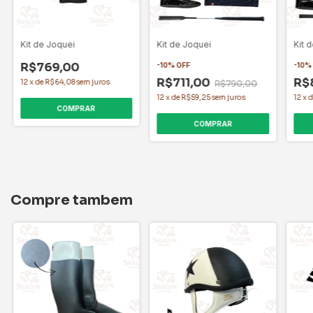
Kit de Joquei
Kit de Joquei
Kit 
R$769,00
-
10
%
OFF
-
10
R$711,00
R$
12
x
de
R$64,08
sem juros
R$790,00
12
x
de
R$59,25
sem juros
12
x
COMPRAR
COMPRAR
Compre tambem