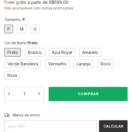
Frete grátis
a partir de
R$599,00
Não acumulável com outras promoções
Tamanho:
P
P
M
G
Cor da Barra:
Preto
Preto
Branco
Azul Royal
Amarelo
Verde Bandeira
Vermelho
Laranja
Roxo
Rosa
ALTERAR CEP
Entregas para o CEP:
Meios de envio
CALCULAR